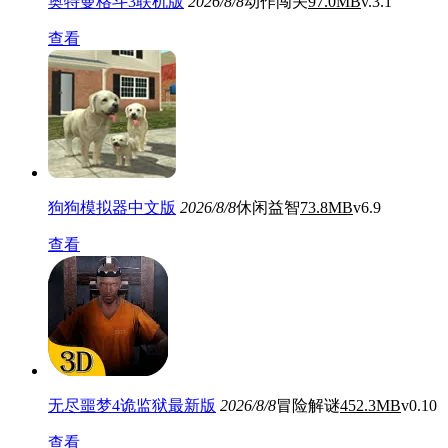
奥特曼格斗3联机版
2026/8/8
动作闯关
97.0MB
v.3.1
查看
狗狗模拟器中文版
2026/8/8
休闲益智
73.8MB
v6.9
查看
无尽噩梦4诡监狱最新版
2026/8/8
冒险解谜
452.3MB
v0.10
查看