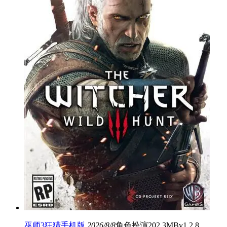
巫师3狂猎手机版
2026/8/8
角色扮演
202.3MB
v1.2.8