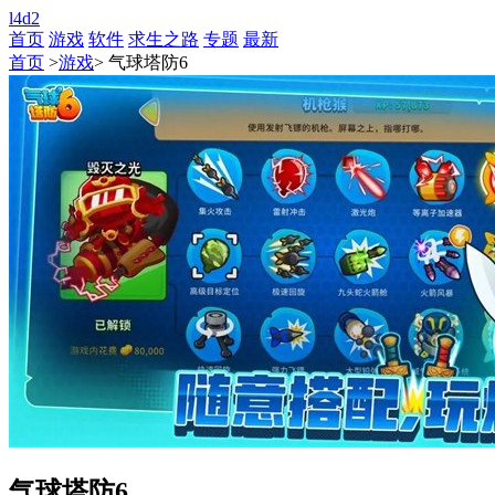
l4d2
首页
游戏
软件
求生之路
专题
最新
首页
>
游戏
> 气球塔防6
气球塔防6