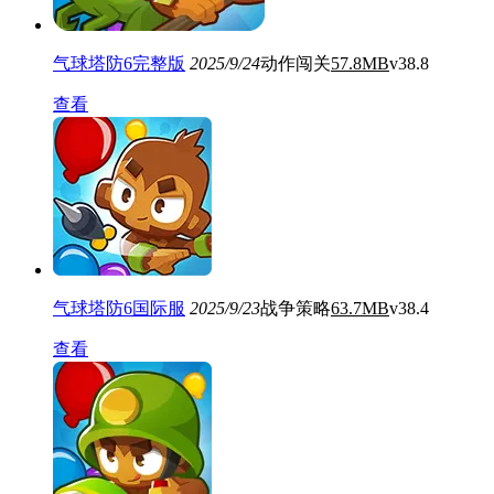
气球塔防6完整版
2025/9/24
动作闯关
57.8MB
v38.8
查看
气球塔防6国际服
2025/9/23
战争策略
63.7MB
v38.4
查看