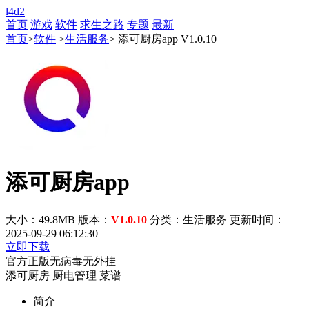
l4d2
首页
游戏
软件
求生之路
专题
最新
首页
>
软件
>
生活服务
> 添可厨房app V1.0.10
添可厨房app
大小：49.8MB
版本：
V1.0.10
分类：生活服务
更新时间：
2025-09-29 06:12:30
立即下载
官方正版
无病毒
无外挂
添可厨房
厨电管理
菜谱
简介