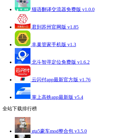
猫语翻译交流器免费版 v1.0.0
君到苏州官网版 v1.85
丰巢管家手机版 v1.3
北斗智寻定位免费版 v1.6.2
云闪付app最新官方版 v1.76
掌上高铁app最新版 v5.4
全站下载排行榜
gta5豪车mod整合包 v3.5.0