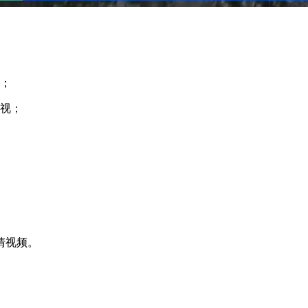
有；
影视；
清视频。