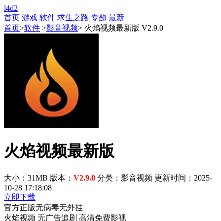
l4d2
首页
游戏
软件
求生之路
专题
最新
首页
>
软件
>
影音视频
> 火焰视频最新版 V2.9.0
火焰视频最新版
大小：31MB
版本：
V2.9.0
分类：影音视频
更新时间：2025-
10-28 17:18:08
立即下载
官方正版
无病毒
无外挂
火焰视频
无广告追剧
高清免费影视