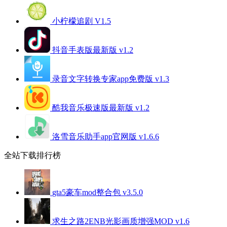
小柠檬追剧 V1.5
抖音手表版最新版 v1.2
录音文字转换专家app免费版 v1.3
酷我音乐极速版最新版 v1.2
洛雪音乐助手app官网版 v1.6.6
全站下载排行榜
gta5豪车mod整合包 v3.5.0
求生之路2ENB光影画质增强MOD v1.6