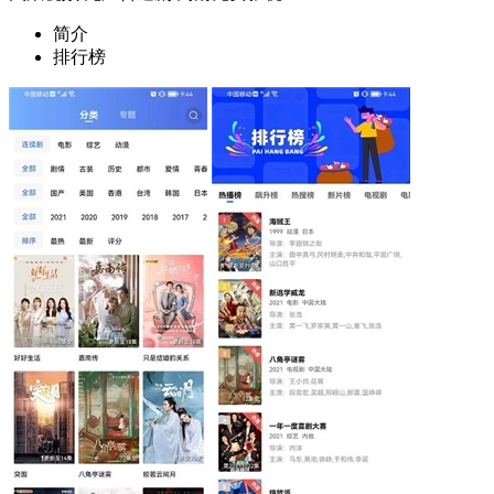
简介
排行榜