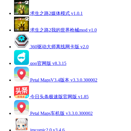
求生之路2媒体模式 v1.0.1
求生之路2我的世界枪械mod v1.0
360驱动大师离线网卡版 v2.0
qoo官网版 v8.3.15
Petal MapsV3.4版本 v3.3.0.300002
今日头条极速版官网版 v1.85
Petal Maps车机版 v3.3.0.300002
jmcomic2.0 v3.4.6