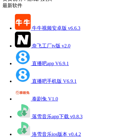
最新软件
牛牛视频安卓版 v6.6.3
奈飞工厂tv版 v2.0
直播吧app V6.9.1
直播吧手机版 V6.9.1
泰剧兔 V1.0
落雪音乐app下载 v0.8.3
洛雪音乐ios版本 v0.4.2