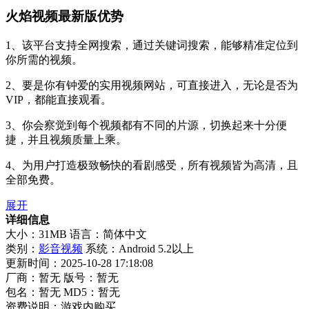
火焰视频最新版
优势
1、该平台支持全网搜索，通过关键词搜索，能够精准定位到
你所需的视频。
2、要是你有钟爱的实用视频网站，可直接进入，无论是否为
VIP，都能直接观看。
3、你会察觉到每个视频都有不同的片源，切换起来十分便
捷，并且视频质量上乘。
4、为用户打造极致畅快的看剧感受，所有视频皆为高清，且
全部免费。
展开
详细信息
大小：31MB
语言：简体中文
类别：
影音视频
系统：Android 5.2以上
更新时间：2025-10-28 17:18:08
厂商：暂无
版号：暂无
包名：暂无
MD5：暂无
资费说明：游戏内购买