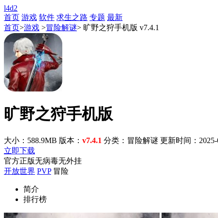
l4d2
首页
游戏
软件
求生之路
专题
最新
首页
>
游戏
>
冒险解谜
> 旷野之狩手机版 v7.4.1
旷野之狩手机版
大小：588.9MB
版本：
v7.4.1
分类：冒险解谜
更新时间：2025-09-
立即下载
官方正版
无病毒
无外挂
开放世界
PVP
冒险
简介
排行榜