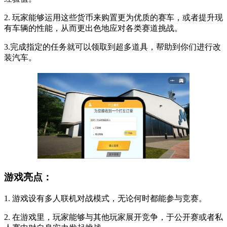
2. 玩家能够运用这些货币来购置更为优质的赛车，或者提升现
有车辆的性能，从而更出色地应对各类赛道挑战。
3.完成指定的任务就可以领取到超多道具，帮助到你们进行改
装汽车。
游戏亮点：
1. 游戏设有多人联机对战模式，无论何时都能参与竞赛。
2. 在游戏里，玩家能够与其他玩家展开竞争，于公开赛或者私