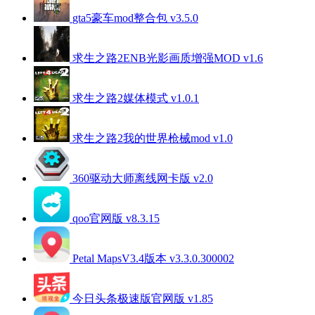
gta5豪车mod整合包 v3.5.0
求生之路2ENB光影画质增强MOD v1.6
求生之路2媒体模式 v1.0.1
求生之路2我的世界枪械mod v1.0
360驱动大师离线网卡版 v2.0
qoo官网版 v8.3.15
Petal MapsV3.4版本 v3.3.0.300002
今日头条极速版官网版 v1.85