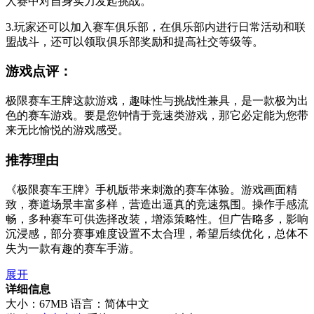
人赛中对自身实力发起挑战。
3.玩家还可以加入赛车俱乐部，在俱乐部内进行日常活动和联
盟战斗，还可以领取俱乐部奖励和提高社交等级等。
游戏点评：
极限赛车王牌这款游戏，趣味性与挑战性兼具，是一款极为出
色的赛车游戏。要是您钟情于竞速类游戏，那它必定能为您带
来无比愉悦的游戏感受。
推荐理由
《极限赛车王牌》手机版带来刺激的赛车体验。游戏画面精
致，赛道场景丰富多样，营造出逼真的竞速氛围。操作手感流
畅，多种赛车可供选择改装，增添策略性。但广告略多，影响
沉浸感，部分赛事难度设置不太合理，希望后续优化，总体不
失为一款有趣的赛车手游。
展开
详细信息
大小：67MB
语言：简体中文