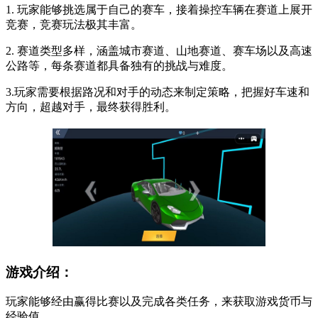
1. 玩家能够挑选属于自己的赛车，接着操控车辆在赛道上展开
竞赛，竞赛玩法极其丰富。
2. 赛道类型多样，涵盖城市赛道、山地赛道、赛车场以及高速
公路等，每条赛道都具备独有的挑战与难度。
3.玩家需要根据路况和对手的动态来制定策略，把握好车速和
方向，超越对手，最终获得胜利。
游戏介绍：
玩家能够经由赢得比赛以及完成各类任务，来获取游戏货币与
经验值。