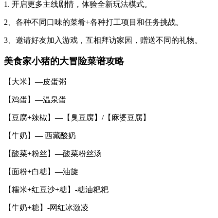
1. 开启更多主线剧情，体验全新玩法模式。
2、各种不同口味的菜肴+各种打工项目和任务挑战。
3、邀请好友加入游戏，互相拜访家园，赠送不同的礼物。
美食家小猪的大冒险菜谱攻略
【大米】—皮蛋粥
【鸡蛋】—温泉蛋
【豆腐+辣椒】—【臭豆腐】/【麻婆豆腐】
【牛奶】— 西藏酸奶
【酸菜+粉丝】—酸菜粉丝汤
【面粉+白糖】—油旋
【糯米+红豆沙+糖】-糖油粑粑
【牛奶+糖】-网红冰激凌