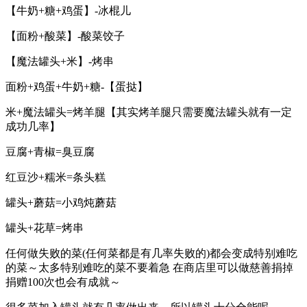
【牛奶+糖+鸡蛋】-冰棍儿
【面粉+酸菜】-酸菜饺子
【魔法罐头+米】-烤串
面粉+鸡蛋+牛奶+糖-【蛋挞】
米+魔法罐头=烤羊腿【其实烤羊腿只需要魔法罐头就有一定
成功几率】
豆腐+青椒=臭豆腐
红豆沙+糯米=条头糕
罐头+蘑菇=小鸡炖蘑菇
罐头+花草=烤串
任何做失败的菜(任何菜都是有几率失败的)都会变成特别难吃
的菜～太多特别难吃的菜不要着急 在商店里可以做慈善捐掉
捐赠100次也会有成就～