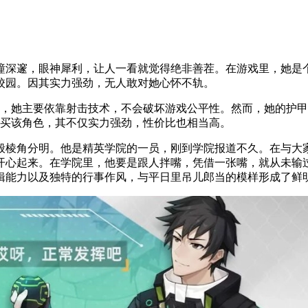
瞳深邃，眼神犀利，让人一看就觉得绝非善茬。在游戏里，她是
校园。因其实力强劲，无人敢对她心怀不轨。
，她主要依靠射击技术，不会破坏游戏公平性。然而，她的护甲数值
购买该角色，其不仅实力强劲，性价比也相当高。
般棱角分明。他是精英学院的一员，刚到学院报道不久。在与大
开心起来。在学院里，他要是跟人拌嘴，凭借一张嘴，就从未输
辑能力以及独特的行事作风，与平日里吊儿郎当的模样形成了鲜