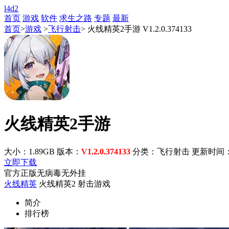
l4d2
首页
游戏
软件
求生之路
专题
最新
首页
>
游戏
>
飞行射击
> 火线精英2手游 V1.2.0.374133
火线精英2手游
大小：1.89GB
版本：
V1.2.0.374133
分类：飞行射击
更新时间：202
立即下载
官方正版
无病毒
无外挂
火线精英
火线精英2
射击游戏
简介
排行榜