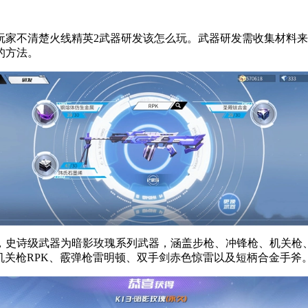
玩家不清楚火线精英2武器研发该怎么玩。武器研发需收集材料
的方法。
中，史诗级武器为暗影玫瑰系列武器，涵盖步枪、冲锋枪、机关枪
7、机关枪RPK、霰弹枪雷明顿、双手剑赤色惊雷以及短柄合金手