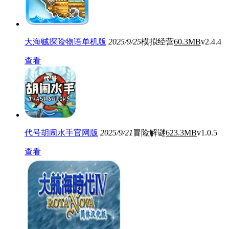
大海贼探险物语单机版
2025/9/25
模拟经营
60.3MB
v2.4.4
查看
代号胡闹水手官网版
2025/9/21
冒险解谜
623.3MB
v1.0.5
查看