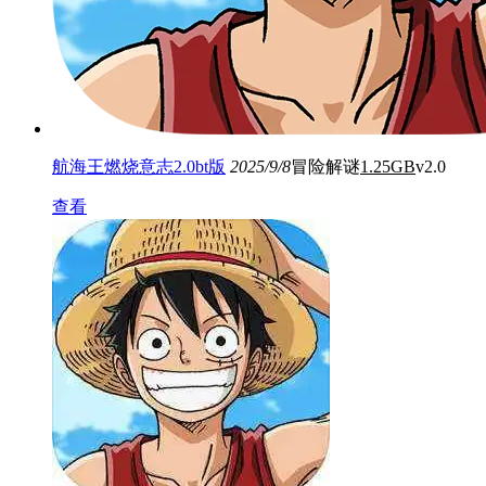
航海王燃烧意志2.0bt版
2025/9/8
冒险解谜
1.25GB
v2.0
查看