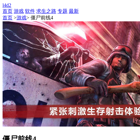
l4d2
首页
游戏
软件
求生之路
专题
最新
首页
>
游戏
> 僵尸前线4
僵尸前线4