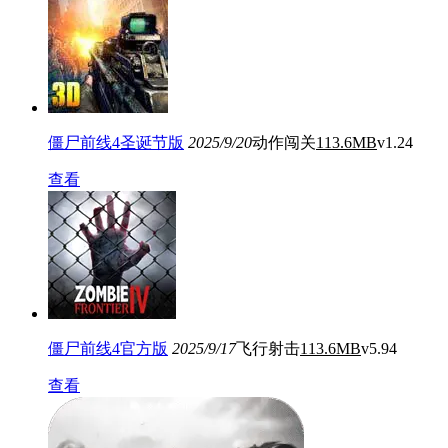
僵尸前线4圣诞节版
2025/9/20
动作闯关
113.6MB
v1.24
查看
僵尸前线4官方版
2025/9/17
飞行射击
113.6MB
v5.94
查看