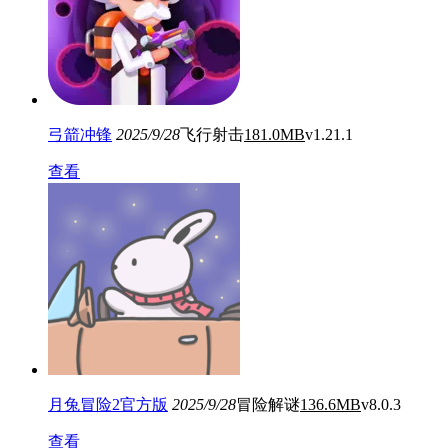
弓箭冲锋
2025/9/28
飞行射击
181.0MB
v1.21.1
查看
月兔冒险2官方版
2025/9/28
冒险解谜
136.6MB
v8.0.3
查看