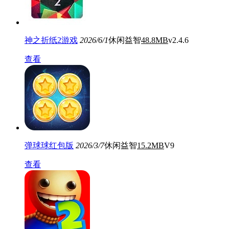
神之折纸2游戏
2026/6/1
休闲益智
48.8MB
v2.4.6
查看
弹球球红包版
2026/3/7
休闲益智
15.2MB
V9
查看