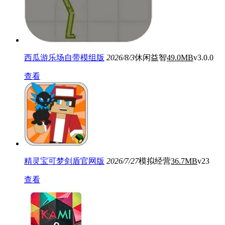
西瓜游乐场自带模组版
2026/8/3
休闲益智
49.0MB
v3.0.0
查看
精灵宝可梦剑盾官网版
2026/7/27
模拟经营
36.7MB
v23
查看