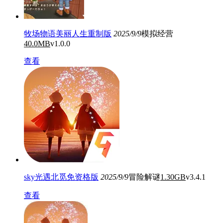
牧场物语美丽人生重制版
2025/9/9
模拟经营
40.0MB
v1.0.0
查看
sky光遇北觅免资格版
2025/9/9
冒险解谜
1.30GB
v3.4.1
查看