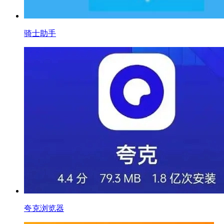
骑士助手
夸克浏览器