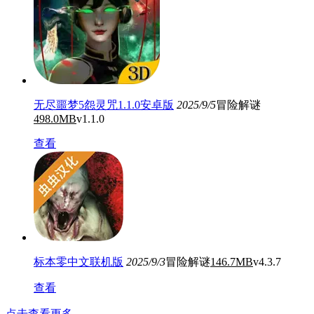
无尽噩梦5怨灵咒1.1.0安卓版
2025/9/5
冒险解谜
498.0MB
v1.1.0
查看
标本零中文联机版
2025/9/3
冒险解谜
146.7MB
v4.3.7
查看
点击查看更多