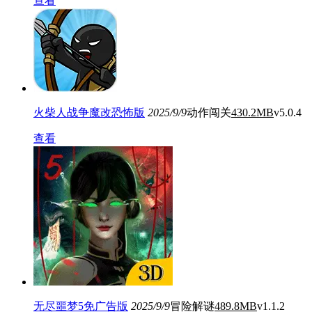
查看
火柴人战争魔改恐怖版
2025/9/9
动作闯关
430.2MB
v5.0.4
查看
无尽噩梦5免广告版
2025/9/9
冒险解谜
489.8MB
v1.1.2