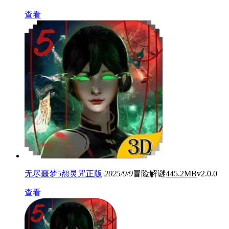
查看
无尽噩梦5怨灵咒正版
2025/9/9
冒险解谜
445.2MB
v2.0.0
查看