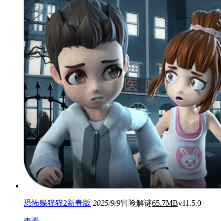
恐怖躲猫猫2新春版
2025/9/9
冒险解谜
65.7MB
v11.5.0