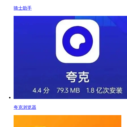
骑士助手
夸克浏览器