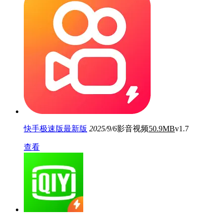
快手极速版最新版
2025/9/6
影音视频
50.9MB
v1.7
查看