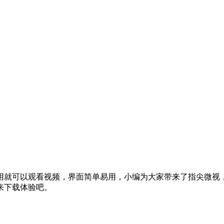
用就可以观看视频，界面简单易用，小编为大家带来了指尖微视
来下载体验吧。