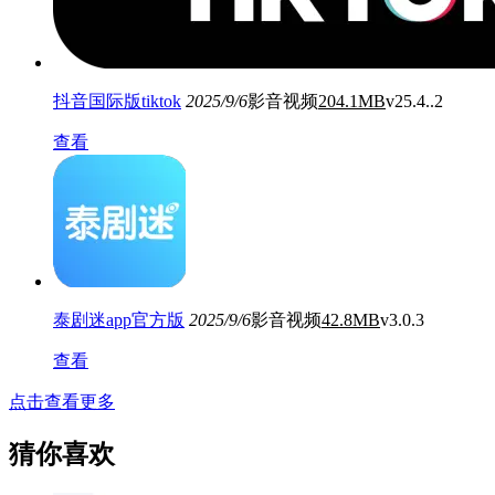
抖音国际版tiktok
2025/9/6
影音视频
204.1MB
v25.4..2
查看
泰剧迷app官方版
2025/9/6
影音视频
42.8MB
v3.0.3
查看
点击查看更多
猜你喜欢