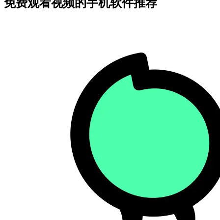
免费观看视频的手机软件推荐