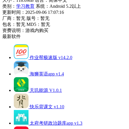
大小：118.0MB
语言：简体中文
类别：
学习教育
系统：Android 5.2以上
更新时间：2025-09-06 17:07:16
厂商：暂无
版号：暂无
包名：暂无
MD5：暂无
资费说明：游戏内购买
最新软件
作业帮极速版 v14.2.0
海狮英语app v1.4
天玑能源 V1.0.1
快乐背课文 v1.10
太府考研政治题库app v1.3