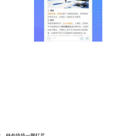
。
。
盘、钱包统统一网打尽