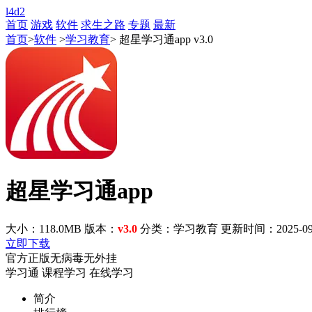
l4d2
首页
游戏
软件
求生之路
专题
最新
首页
>
软件
>
学习教育
> 超星学习通app v3.0
超星学习通app
大小：118.0MB
版本：
v3.0
分类：学习教育
更新时间：2025-09-0
立即下载
官方正版
无病毒
无外挂
学习通
课程学习
在线学习
简介