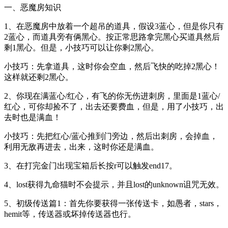
一、恶魔房知识
1、在恶魔房中放着一个超吊的道具，假设3蓝心，但是你只有
2蓝心，而道具旁有俩黑心。按正常思路拿完黑心买道具然后
剩1黑心。但是，小技巧可以让你剩2黑心。
小技巧：先拿道具，这时你会空血，然后飞快的吃掉2黑心！
这样就还剩2黑心。
2、你现在满蓝心/红心，有飞的你无伤进刺房，里面是1蓝心/
红心，可你却捡不了，出去还要费血，但是，用了小技巧，出
去时也是满血！
小技巧：先把红心/蓝心推到门旁边，然后出刺房，会掉血，
利用无敌再进去，出来，这时你还是满血。
3、在打完金门出现宝箱后长按r可以触发end17。
4、lost获得九命猫时不会提示，并且lost的unknown诅咒无效。
5、初级传送篇1：首先你要获得一张传送卡，如愚者，stars，
hemit等，传送器或坏掉传送器也行。