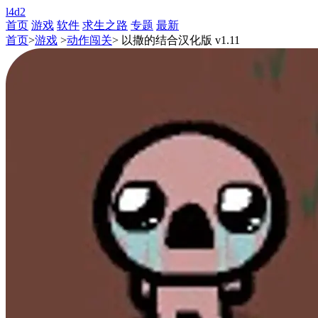
l4d2
首页
游戏
软件
求生之路
专题
最新
首页
>
游戏
>
动作闯关
> 以撒的结合汉化版 v1.11