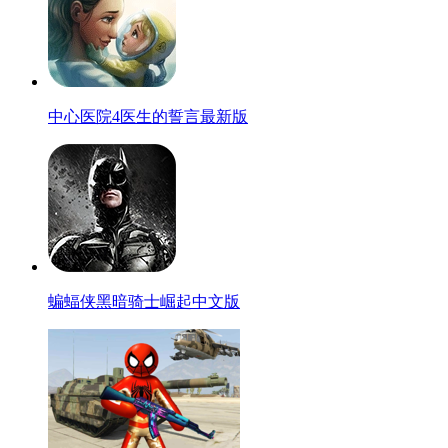
中心医院4医生的誓言最新版
蝙蝠侠黑暗骑士崛起中文版