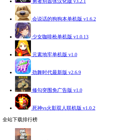
勇者别嚣张汉化版 v3.2.1
会说话的狗狗本单机版 v1.6.2
少女咖啡枪单机版 v1.0.13
元素地牢单机版 v1.0
劲舞时代最新版 v2.6.9
修勾突围免广告版 v1.0
死神vs火影双人联机版 v1.0.2
全站下载排行榜