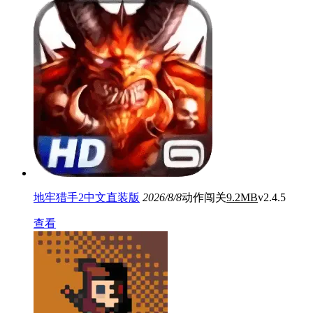
地牢猎手2中文直装版
2026/8/8
动作闯关
9.2MB
v2.4.5
查看