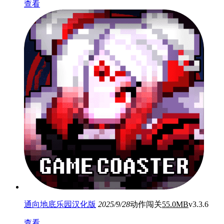
查看
通向地底乐园汉化版
2025/9/28
动作闯关
55.0MB
v3.3.6
查看