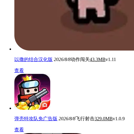
以撒的结合汉化版
2026/8/8
动作闯关
43.3MB
v1.11
查看
弹壳特攻队免广告版
2026/8/8
飞行射击
329.0MB
v1.0.9
查看