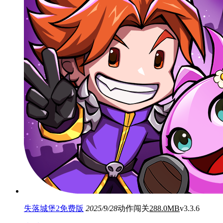
失落城堡2免费版
2025/9/28
动作闯关
288.0MB
v3.3.6