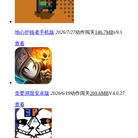
地心护核者手机版
2026/7/27
动作闯关
146.7MB
v9.1
查看
贪婪洞窟安卓版
2026/6/19
动作闯关
269.6MB
V4.0.27
查看