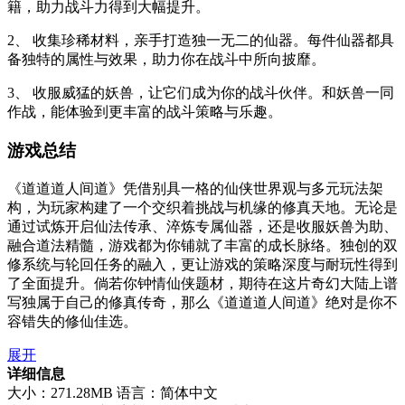
籍，助力战斗力得到大幅提升。
2、 收集珍稀材料，亲手打造独一无二的仙器。每件仙器都具
备独特的属性与效果，助力你在战斗中所向披靡。
3、 收服威猛的妖兽，让它们成为你的战斗伙伴。和妖兽一同
作战，能体验到更丰富的战斗策略与乐趣。
游戏总结
《道道道人间道》凭借别具一格的仙侠世界观与多元玩法架
构，为玩家构建了一个交织着挑战与机缘的修真天地。无论是
通过试炼开启仙法传承、淬炼专属仙器，还是收服妖兽为助、
融合道法精髓，游戏都为你铺就了丰富的成长脉络。独创的双
修系统与轮回任务的融入，更让游戏的策略深度与耐玩性得到
了全面提升。倘若你钟情仙侠题材，期待在这片奇幻大陆上谱
写独属于自己的修真传奇，那么《道道道人间道》绝对是你不
容错失的修仙佳选。
展开
详细信息
大小：271.28MB
语言：简体中文