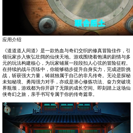
应用介绍
《道道道人间道》是一款热血与奇幻交织的修真冒险佳作，引
领玩家步入恢弘壮阔的仙侠天地。游戏围绕着饱满的剧情与多
元的玩法构建核心，为玩家铺展一段段扣人心弦的冒险征程。
在持续的战斗历练中，你能够稳步提升自身实力，完成进阶挑
战，斩获强大力量，铸就独属于自己的非凡传奇。无论是探秘
未知秘境、勇闯强力对手，亦或是潜心修炼功法、奋力突破境
界瓶颈，游戏都为你开辟了无限的成长空间。即刻踏上这场仙
侠奇幻之旅，亲手书写专属于你的传奇篇章。