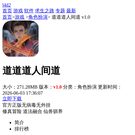
l4d2
首页
游戏
软件
求生之路
专题
最新
首页
>
游戏
>
角色扮演
> 道道道人间道 v1.0
道道道人间道
大小：271.28MB
版本：
v1.0
分类：角色扮演
更新时间：
2026-06-03 17:36:07
立即下载
官方正版
无病毒
无外挂
修真冒险
道法融合
仙兽驯养
简介
排行榜