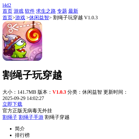
l4d2
首页
游戏
软件
求生之路
专题
最新
首页
>
游戏
>
休闲益智
> 割绳子玩穿越 V1.0.3
割绳子玩穿越
大小：141.7MB
版本：
V1.0.3
分类：休闲益智
更新时间：
2025-09-29 14:02:27
立即下载
官方正版
无病毒
无外挂
割绳子
割绳子手游
割绳子穿越
简介
排行榜