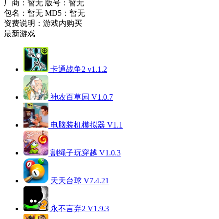
厂商：暂无
版号：暂无
包名：暂无
MD5：暂无
资费说明：游戏内购买
最新游戏
卡通战争2 v1.1.2
神农百草园 V1.0.7
电脑装机模拟器 V1.1
割绳子玩穿越 V1.0.3
天天台球 V7.4.21
永不言弃2 V1.9.3