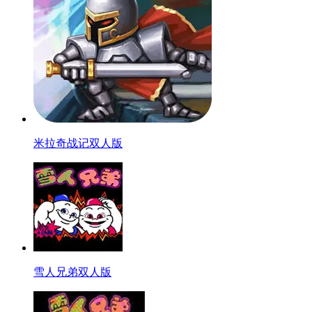
米拉奇战记双人版
雪人兄弟双人版