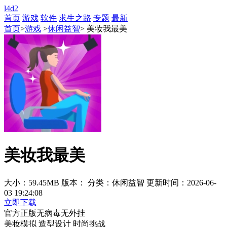
l4d2
首页
游戏
软件
求生之路
专题
最新
首页
>
游戏
>
休闲益智
> 美妆我最美
美妆我最美
大小：59.45MB
版本：
分类：休闲益智
更新时间：2026-06-
03 19:24:08
立即下载
官方正版
无病毒
无外挂
美妆模拟
造型设计
时尚挑战